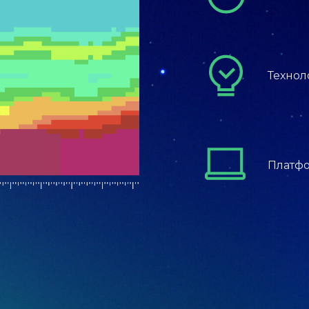
Технол
Платф