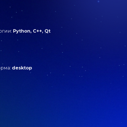
огии:
Python, С++, Qt
орма:
desktop